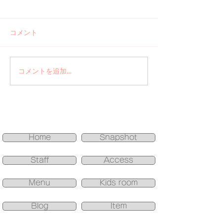
コメント
ご報告 河津
コメントを追加…
手書きアート＋
ネイル
Home
Snapshot
Staff
Access
Menu
Kids room
Blog
Item