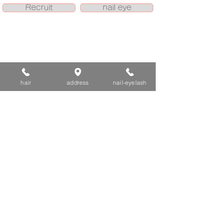
Recruit
nail eye
hair
address
nail-eyelash
【 hair salon ort 】
ヘアサロンオルト
042-339-0910