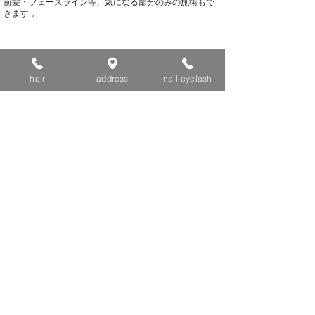
前髪・フェースライン等、気になる部分のみの施術もで
きます 。
Option
hair
address
nail-eyelash
着付け、披露宴、二次会、冠婚葬祭、成人式、入学式、
卒業式、七五三、記念日パーティなど、シーンや服装に
に合わせたメイク・へアセットをさせていただきます。
振袖、留袖、浴衣、着物 etc.・・・。様々な着付けに対