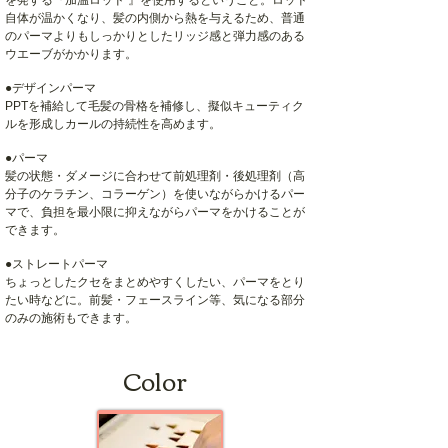
を発する『加温ロッド 』を使用するということ。ロッド
自体が温かくなり、髪の内側から熱を与えるため、普通
のパーマよりもしっかりとしたリッジ感と弾力感のある
ウエーブがかかります。
●デザインパーマ
PPTを補給して毛髪の骨格を補修し、擬似キューティク
ルを形成しカールの持続性を高めます。
●パーマ
髪の状態・ダメージに合わせて前処理剤・後処理剤（高
分子のケラチン、コラーゲン）を使いながらかけるパー
マで、負担を最小限に抑えながらパーマをかけることが
できます。
●ストレートパーマ
ちょっとしたクセをまとめやすくしたい、パーマをとり
たい時などに。前髪・フェースライン等、気になる部分
のみの施術もできます。
Color