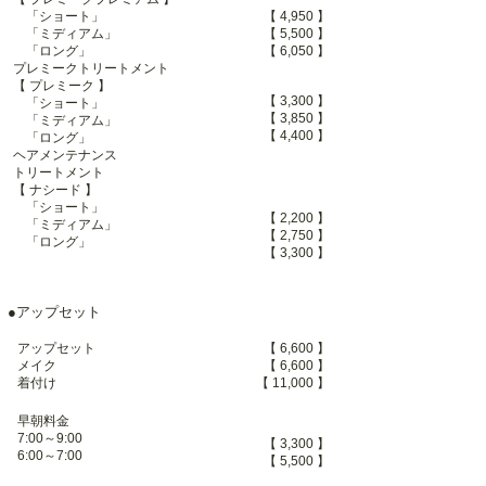
】
「ショート」
【 4,950
】
「ミディアム」
【 5
,500
】
「ロング」
【 6,050
プレミークトリートメント
】
【 プレミーク
】
【 3,300
「ショート」
】
【 3,850
「ミディアム」
】
【 4,400
「ロング」
ヘアメンテナンス
トリートメント
【 ナシード 】
「ショート」
】
【 2,200
「ミディアム」
【 2,750 】
「ロング」
】
【 3,300
●アップセット
】
アップセット
【 6,600
メイク
【 6,600 】
】
着付け
【 11,000
早朝料金
7:00～9:00
】
【 3,300
6:00～7:00
【 5,500
】