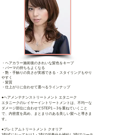
・ヘアカラー施術後のきれいな髪色をキープ
・パーマの持ちもよくなる
・艶・手触りの良さが実感できる・スタイリングもやり
やすく
・髪質
・仕上がりに合わせて選べるラインナップ
●ヘアメンテナンストリートメント エタニーク
エタニークのレイヤーイントリートメントは、不均一な
ダメージ部位に合わせてSTEP1～3を重ねていくこと
で、内密度を高め、まとまりのある美しい髪へと導きま
す。
●プレミアムトリートメント クオリア
3剤式になっており1・2剤で栄養分を補給し3剤でコーテ