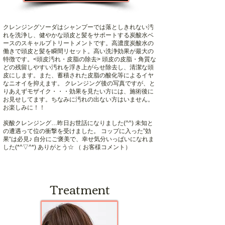
クレンジングソーダはシャンプーでは落としきれない汚
れを洗浄し、健やかな頭皮と髪をサポートする炭酸水ベ
ースのスキャルプトリートメントです。高濃度炭酸水の
働きで頭皮と髪を瞬間リセット。高い洗浄効果が最大の
特徴です。<頭皮汚れ・皮脂の除去> 頭皮の皮脂・角質な
どの残留しやすい汚れを浮き上がらせ除去し、清潔な頭
皮にします。また、蓄積された皮脂の酸化等によるイヤ
なニオイを抑えます。 クレンジング後の写真ですが、と
りあえずモザイク・・・効果を見たい方には、施術後に
お見せしてます。ちなみに汚れの出ない方はいません。
お楽しみに！！
炭酸クレンジング…昨日お世話になりました(^^) 未知と
の遭遇って位の衝撃を受けました。 コップに入った”効
果“は必見♪ 自分にご褒美で、幸せ気分いっぱいになれま
した(*^▽^*) ありがとう☆ （ お客様コメント）
Treatment