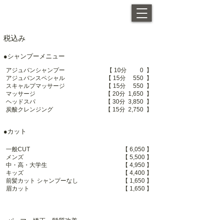
税込み
●シャンプーメニュー
アジュバンシャンプー
【 10分 0 】
アジュバンスペシャル
【 15分 550 】
スキャルプマッサージ
【 15分 550 】
マッサージ
【 20分 1,650 】
ヘッドスパ
【 30分 3,850 】
炭酸クレンジング
【 15分 2,750 】
●カット
】
一般CUT
【 6,050
】
メンズ
【 5,500
】
中・高・大学生
【 4,950
】
キッズ
【 4,400
前髪カット
シャンプーなし
【 1,650 】
】
眉カット
【 1,650