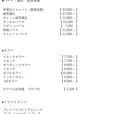
●パーマ・矯正・髪質改善
等電点ストレート（髪質改善
​）
【 33,000～ 】
縮毛矯正
【 27,500～ 】
ポイント縮毛矯正
【 11,000～ 】
デジタルパーマ
【 13,200 】
デザインパーマ
【 7,150
】
特殊パーマ
【 11,000～ 】
ストレートパーマ
【 11,000～ 】
●カラー
】
イルミナカラー
【 7,700～
】
リタッチ
【 7,700～
】
オーガニックカラー
【 6,600～
】
リタッチ
【 6,600～
ダブルカラー
【15,400～ 】
】
インナーカラ―
【 5,500～
】
３Dカラー
【 6,600～
】
カラーのみ別途 ブロー代
【 1,100
●トリートメント
プレミークプレミアムパック
】
【 プレミークプレミアム