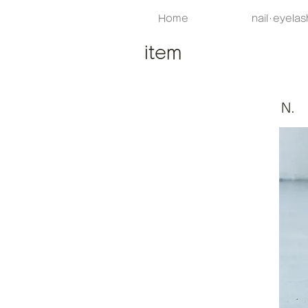
Home
nail･eyelas
item
N.