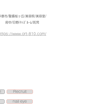
多摩市/聖蹟桜ヶ丘/美容院/美容室/
府中/日野/ｷｯｽﾞﾙｰﾑ/託児
ttps://www.ort-810.com/
m
Recruit
nail eye