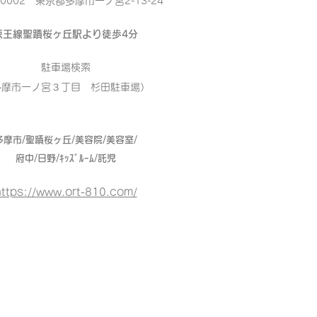
-0002 東京都多摩市一ノ宮2-13-24
京王線聖蹟桜ヶ丘駅より徒歩4分
駐車場検索
多摩市一ノ宮３丁目 杉田駐車場）
多摩市/聖蹟桜ヶ丘/美容院/美容室/
府中/日野/ｷｯｽﾞﾙｰﾑ/託児
ttps://www.ort-810.com/