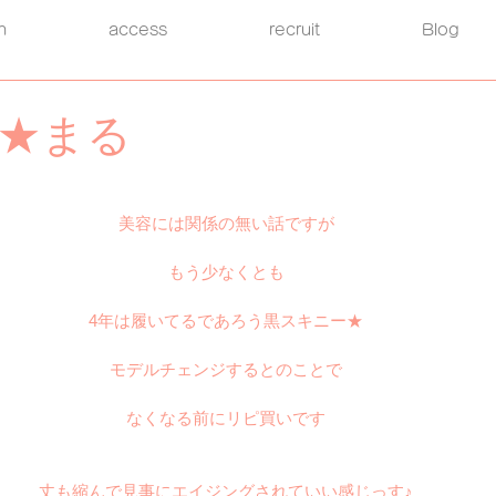
h
access
recruit
Blog
★まる
美容には関係の無い話ですが
もう少なくとも
4年は履いてるであろう黒スキニー★
モデルチェンジするとのことで
なくなる前にリピ買いです
丈も縮んで見事にエイジングされていい感じっす♪