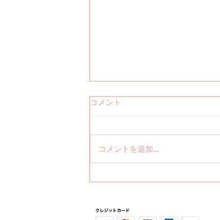
復帰致しました！
コメント
お久しぶりです！ この度、育児
休業から復帰させていただくこと
になりましたので、ご報告させて
コメントを追加…
いただきます。 出勤日は 【月・
木・金・土の 9時～17時】とな
ります。 復帰後、これまで担当
させて頂いているお客様がご来店
の際に 感謝の気持ちを込めて
【技術料金２０％オフ】 とさせ