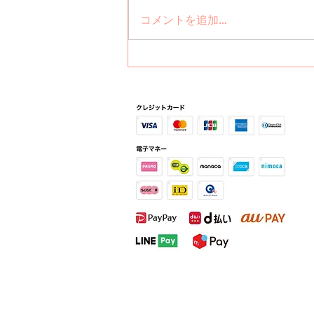
になりましたので、ご報告させて
コメントを追加…
いただきます。 出勤日は 【月・
木・金・土の 9時～17時】とな
ります。 復帰後、これまで担当
させて頂いているお客様がご来店
の際に 感謝の気持ちを込めて
【技術料金２０％オフ】 とさせ
て頂きます。 また、子供の体調
不良などにより、やむを得ずご予
約の変更をお願いする場合がござ
います。 ご迷惑をおかけしてし
まうこ