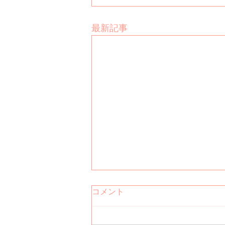
最新記事
復帰致しました！
コメント
お久しぶりです！ この度、育児
休業から復帰させていただくこと