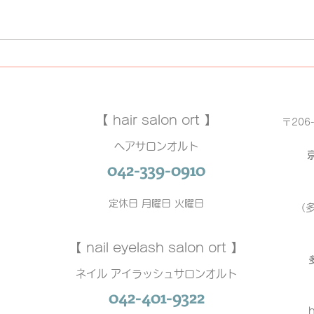
ご報告 河津
手書
ル
【 hair salon ort 】
〒206
ヘアサロンオルト
042-339-0910
定休日 月曜日 火曜日
（
【 nail eyelash salon ort 】
ネイル アイラッシュサロンオルト
042-401-9322
h