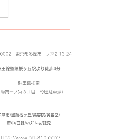
きアート＋ワンホンネイ
-0002 東京都多摩市一ノ宮2-13-24
京王線聖蹟桜ヶ丘駅より徒歩4分
駐車場検索
多摩市一ノ宮３丁目 杉田駐車場）
多摩市/聖蹟桜ヶ丘/美容院/美容室/
府中/日野/ｷｯｽﾞﾙｰﾑ/託児
ttps://www.ort-810.com/