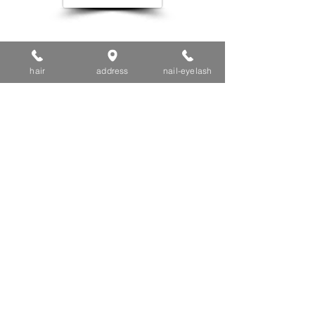
【 hair salon ort 】
hair
address
nail-eyelash
ヘアサロンオルト
042-339-0910
定休日 月曜日 火曜日
【 nail eyelash salon ort 】
ネイル アイラッシュサロンオルト
042-401-9322
不定休
〒206-0002 東京都多摩市一ノ宮2-13-24