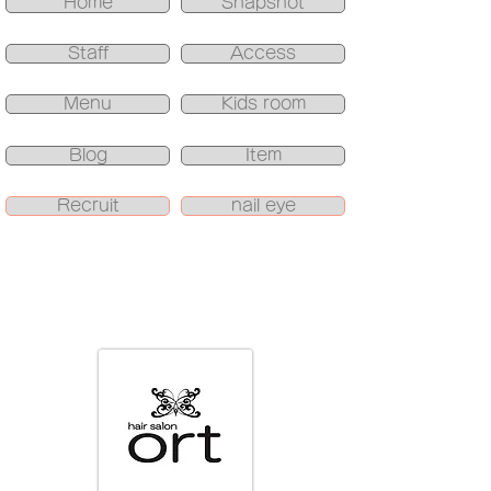
Home
Snapshot
Staff
Access
Menu
Kids room
Blog
Item
Recruit
nail eye