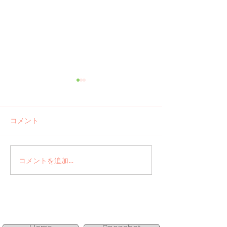
コメント
ご報告 河津
コメントを追加…
手書きアート＋
ネイル