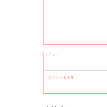
復帰致しました！
コメント
お久しぶりです！ この度、育児
休業から復帰させていただくこと
になりましたので、ご報告させて
コメントを追加…
いただきます。 出勤日は 【月・
木・金・土の 9時～17時】とな
ります。 復帰後、これまで担当
させて頂いているお客様がご来店
の際に 感謝の気持ちを込めて