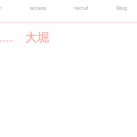
h
access
recruit
Blog
... 大堀