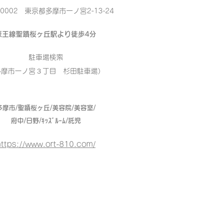
-0002 東京都多摩市一ノ宮2-13-24
京王線聖蹟桜ヶ丘駅より徒歩4分
駐車場検索
多摩市一ノ宮３丁目 杉田駐車場）
多摩市/聖蹟桜ヶ丘/美容院/美容室/
府中/日野/ｷｯｽﾞﾙｰﾑ/託児
ttps://www.ort-810.com/