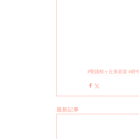
#聖蹟桜ヶ丘美容室
#府
最新記事