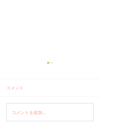
コメント
ご報告 河津
コメントを追加…
手書きアート＋
ネイル