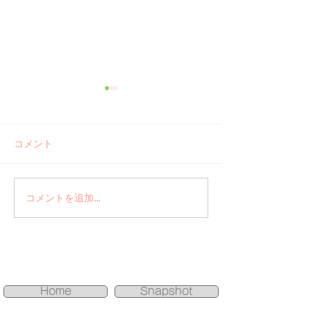
コメント
ご報告 河津
コメントを追加…
手書きアート＋
ネイル
Home
Snapshot