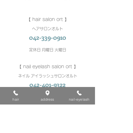
【 hair salon ort 】
ヘアサロンオルト
042-339-0910
定休日 月曜日 火曜日
【 nail eyelash salon ort 】
ネイル アイラッシュサロンオルト
042-401-9322
不定休
hair
address
nail-eyelash
〒206-0002 東京都多摩市一ノ宮2-13-24
京王線聖蹟桜ヶ丘駅より徒歩4分