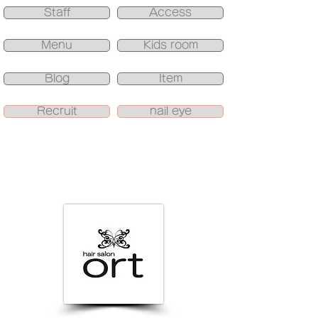
Staff
Access
Menu
Kids room
Blog
Item
Recruit
nail eye